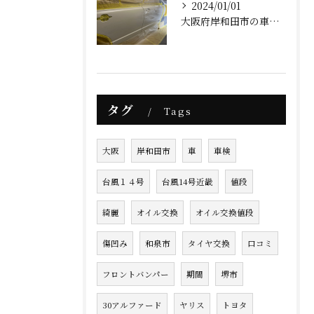
2024/01/01
大阪府岸和田市の車屋AFK(明けましておめでとうございます)
タグ
Tags
大阪
岸和田市
車
車検
台風１４号
台風14号近畿
値段
綺麗
オイル交換
オイル交換値段
傷凹み
和泉市
タイヤ交換
口コミ
フロントバンパー
期間
堺市
30アルファード
ヤリス
トヨタ