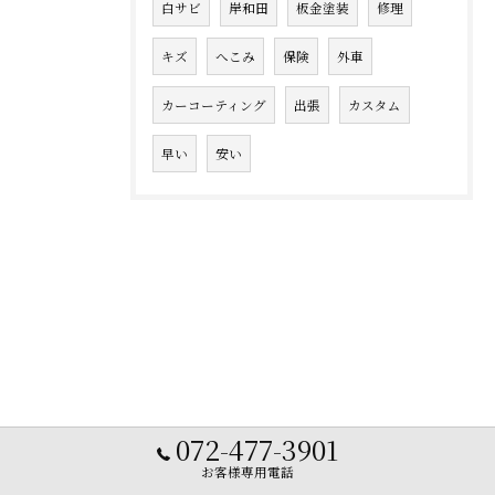
白サビ
岸和田
板金塗装
修理
キズ
へこみ
保険
外車
カーコーティング
出張
カスタム
早い
安い
072-477-3901
お客様専用電話