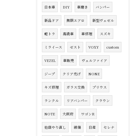
日本車
DIY
車磨き
バンパー
新品ドア
無限エアロ
新型ヴェゼル
軽トラ
高級車
車修理
スズキ
ミライース
ゼスト
VOXY
custom
VEZEL
車販売
ヴェルファイア
ジープ
クリア禿げ
NONE
キズ修理
ガラス交換
プリウス
ランクル
リアバンパー
クラウン
NOTE
大阪府
ワゴンR
他店やり直し
線傷
日産
セレナ