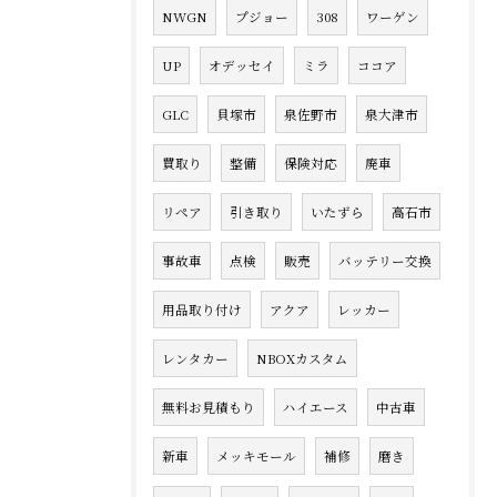
NWGN
プジョー
308
ワーゲン
UP
オデッセイ
ミラ
ココア
GLC
貝塚市
泉佐野市
泉大津市
買取り
整備
保険対応
廃車
リペア
引き取り
いたずら
高石市
事故車
点検
販売
バッテリー交換
用品取り付け
アクア
レッカー
レンタカー
NBOXカスタム
無料お見積もり
ハイエース
中古車
新車
メッキモール
補修
磨き