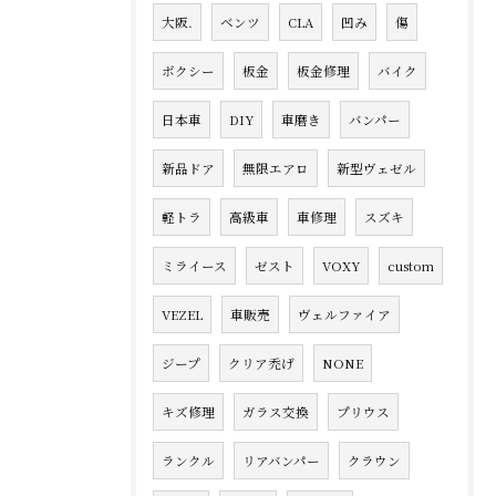
大阪.
ベンツ
CLA
凹み
傷
ボクシー
板金
板金修理
バイク
日本車
DIY
車磨き
バンパー
新品ドア
無限エアロ
新型ヴェゼル
軽トラ
高級車
車修理
スズキ
ミライース
ゼスト
VOXY
custom
VEZEL
車販売
ヴェルファイア
ジープ
クリア禿げ
NONE
キズ修理
ガラス交換
プリウス
ランクル
リアバンパー
クラウン