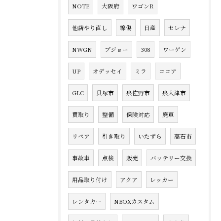
NOTE
大阪府
ワゴンR
他店やり直し
線傷
日産
セレナ
NWGN
プジョー
308
ワーゲン
UP
オデッセイ
ミラ
ココア
GLC
貝塚市
泉佐野市
泉大津市
買取り
整備
保険対応
廃車
リペア
引き取り
いたずら
高石市
事故車
点検
販売
バッテリー交換
用品取り付け
アクア
レッカー
レンタカー
NBOXカスタム