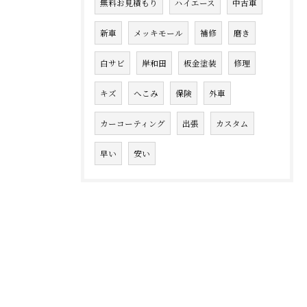
無料お見積もり
ハイエース
中古車
新車
メッキモール
補修
磨き
白サビ
岸和田
板金塗装
修理
キズ
へこみ
保険
外車
カーコーティング
出張
カスタム
早い
安い