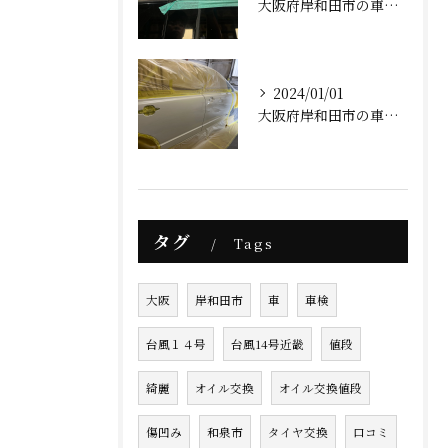
大阪府岸和田市の車屋AFK(ベンツメッキモール補修)
2024/01/01
大阪府岸和田市の車屋AFK(明けましておめでとうございます)
タグ
Tags
大阪
岸和田市
車
車検
台風１４号
台風14号近畿
値段
綺麗
オイル交換
オイル交換値段
傷凹み
和泉市
タイヤ交換
口コミ