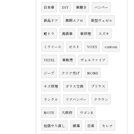
日本車
DIY
車磨き
バンパー
新品ドア
無限エアロ
新型ヴェゼル
軽トラ
高級車
車修理
スズキ
ミライース
ゼスト
VOXY
custom
VEZEL
車販売
ヴェルファイア
ジープ
クリア禿げ
NONE
キズ修理
ガラス交換
プリウス
ランクル
リアバンパー
クラウン
NOTE
大阪府
ワゴンR
他店やり直し
線傷
日産
セレナ