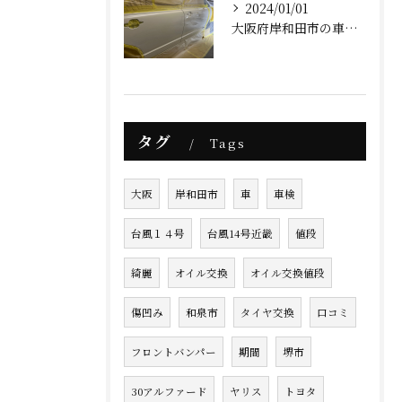
2024/01/01
大阪府岸和田市の車屋AFK(明けましておめでとうございます)
タグ
Tags
大阪
岸和田市
車
車検
台風１４号
台風14号近畿
値段
綺麗
オイル交換
オイル交換値段
傷凹み
和泉市
タイヤ交換
口コミ
フロントバンパー
期間
堺市
30アルファード
ヤリス
トヨタ