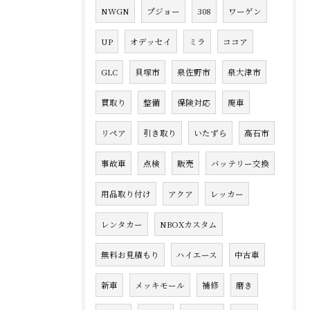
NWGN
プジョー
308
ワーゲン
UP
オデッセイ
ミラ
ココア
GLC
貝塚市
泉佐野市
泉大津市
買取り
整備
保険対応
廃車
リペア
引き取り
いたずら
高石市
事故車
点検
販売
バッテリー交換
用品取り付け
アクア
レッカー
レンタカー
NBOXカスタム
無料お見積もり
ハイエース
中古車
新車
メッキモール
補修
磨き