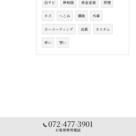
白サビ
岸和田
板金塗装
修理
キズ
へこみ
保険
外車
カーコーティング
出張
カスタム
早い
安い
072-477-3901
お客様専用電話