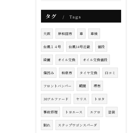
タグ
Tags
大阪
岸和田市
車
車検
台風１４号
台風14号近畿
値段
綺麗
オイル交換
オイル交換値段
傷凹み
和泉市
タイヤ交換
口コミ
フロントバンパー
期間
堺市
30アルファード
ヤリス
トヨタ
事故修理
トヨエース
エアロ
塗装
割れ
ステップワゴンスパーダ