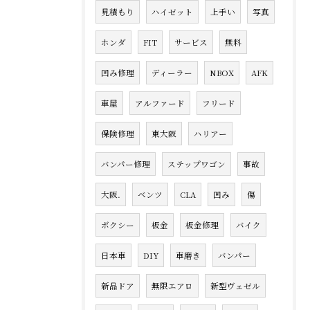
見積もり
ハイゼット
上手い
写真
ホンダ
FIT
サービス
無料
凹み修理
ディーラー
NBOX
AFK
車屋
アルファード
フリード
保険修理
東大阪
ハリアー
バンパー修理
ステップワゴン
事故
大阪.
ベンツ
CLA
凹み
傷
ボクシー
板金
板金修理
バイク
日本車
DIY
車磨き
バンパー
新品ドア
無限エアロ
新型ヴェゼル