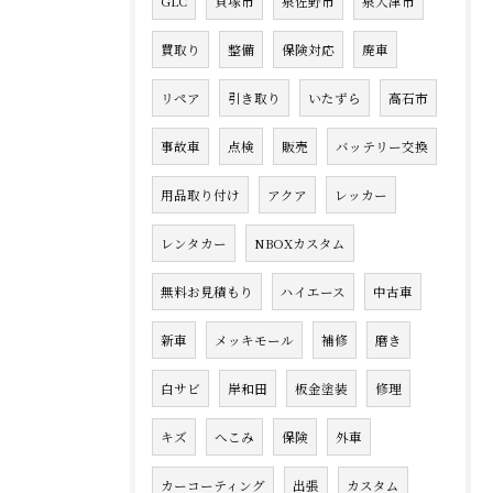
GLC
貝塚市
泉佐野市
泉大津市
買取り
整備
保険対応
廃車
リペア
引き取り
いたずら
高石市
事故車
点検
販売
バッテリー交換
用品取り付け
アクア
レッカー
レンタカー
NBOXカスタム
無料お見積もり
ハイエース
中古車
新車
メッキモール
補修
磨き
白サビ
岸和田
板金塗装
修理
キズ
へこみ
保険
外車
カーコーティング
出張
カスタム