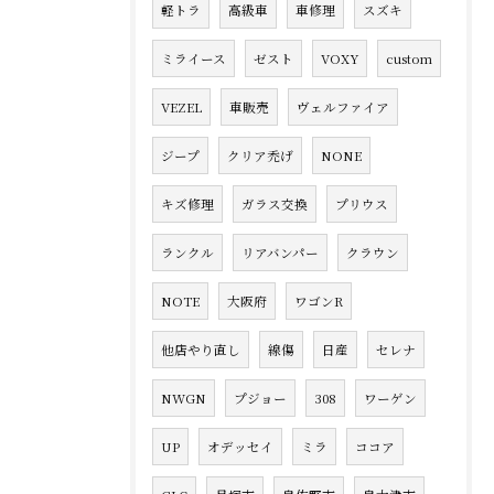
軽トラ
高級車
車修理
スズキ
ミライース
ゼスト
VOXY
custom
VEZEL
車販売
ヴェルファイア
ジープ
クリア禿げ
NONE
キズ修理
ガラス交換
プリウス
ランクル
リアバンパー
クラウン
NOTE
大阪府
ワゴンR
他店やり直し
線傷
日産
セレナ
NWGN
プジョー
308
ワーゲン
UP
オデッセイ
ミラ
ココア