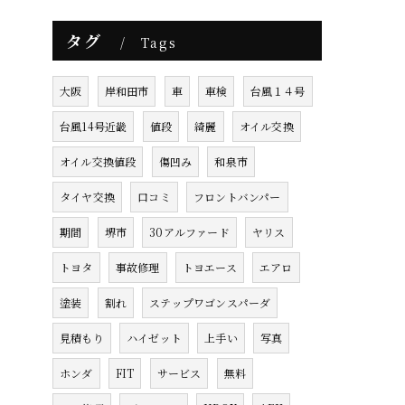
タグ
Tags
大阪
岸和田市
車
車検
台風１４号
台風14号近畿
値段
綺麗
オイル交換
オイル交換値段
傷凹み
和泉市
タイヤ交換
口コミ
フロントバンパー
期間
堺市
30アルファード
ヤリス
トヨタ
事故修理
トヨエース
エアロ
塗装
割れ
ステップワゴンスパーダ
見積もり
ハイゼット
上手い
写真
ホンダ
FIT
サービス
無料