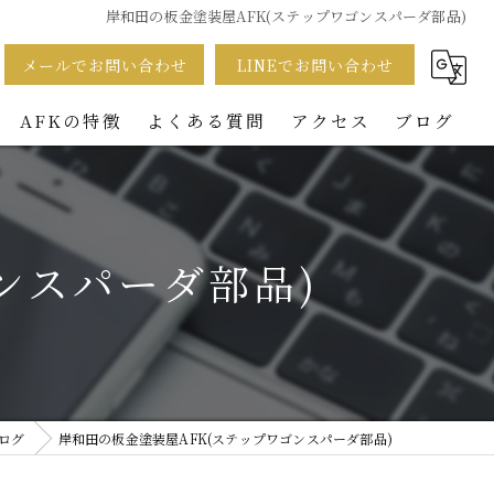
岸和田の板金塗装屋AFK(ステップワゴンスパーダ部品)
メールでお問い合わせ
LINEでお問い合わせ
AFKの特徴
よくある質問
アクセス
ブログ
事故
車検
ンスパーダ部品)
整備
車販売
買取
ログ
岸和田の板金塗装屋AFK(ステップワゴンスパーダ部品)