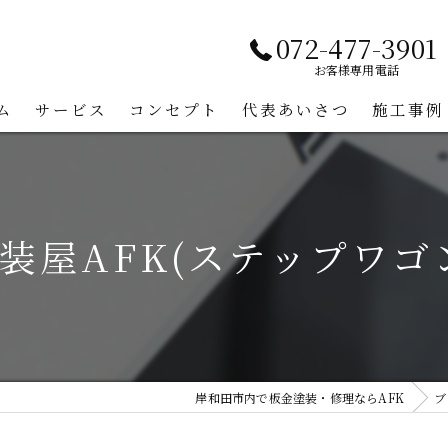
072-477-3901
お客様専用電話
ム
サービス
コンセプト
代表あいさつ
施工事例
装屋AFK(ステップワゴ
岸和田市内で板金塗装・修理ならAFK
ブ