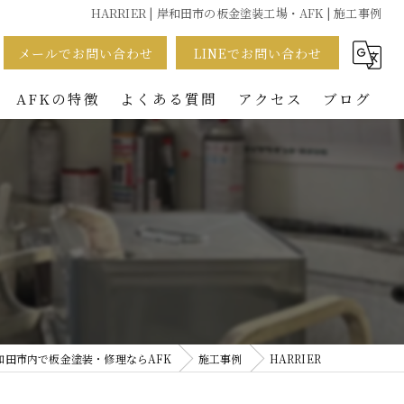
HARRIER | 岸和田市の板金塗装工場・AFK | 施工事例
メールでお問い合わせ
LINEでお問い合わせ
AFKの特徴
よくある質問
アクセス
ブログ
事故
車検
整備
車販売
買取
和田市内で板金塗装・修理ならAFK
施工事例
HARRIER