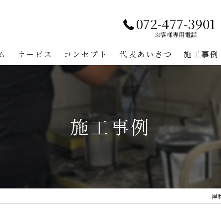
072-477-3901
お客様専用電話
ム
サービス
コンセプト
代表あいさつ
施工事例
施工事例
岸